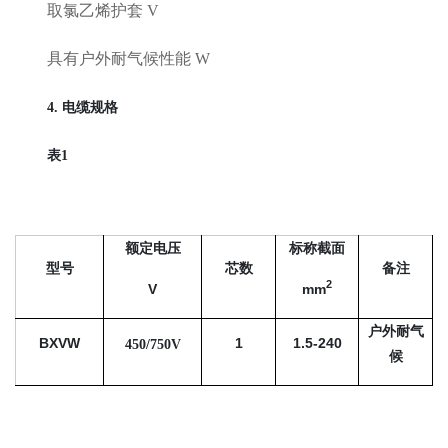
取氯乙烯护套 V
具有户外耐气候性能 W
4. 电缆规格
表1
额定电压
标称截面
型号
芯数
备注
2
V
mm
户外耐气
BXVW
1
1.5-240
450/750V
候