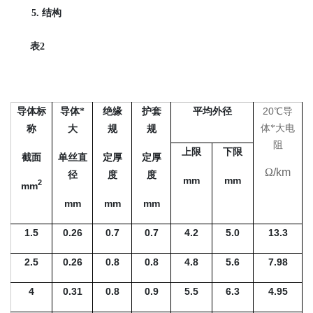
5. 结构
表2
20
导体标
导体*
绝缘
护套
平均外径
℃导
体*大电
称
大
规
规
阻
上限
下限
截面
单丝直
定厚
定厚
Ω
/km
径
度
度
mm
mm
2
mm
mm
mm
mm
1.5
0.26
0.7
0.7
4.2
5.0
13.3
2.5
0.26
0.8
0.8
4.8
5.6
7.98
4
0.31
0.8
0.9
5.5
6.3
4.95